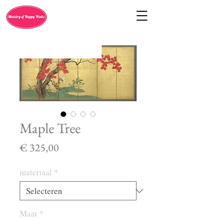
Maple Tree
Prijs
€ 325,00
materiaal
*
Maat
*