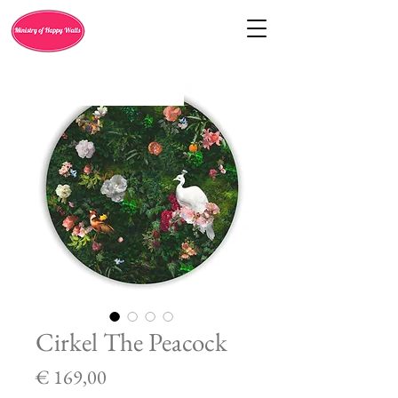
Cirkel The Peacock
Prijs
€ 169,00