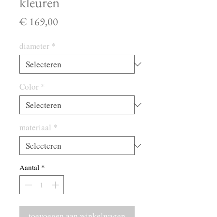
kleuren
Prijs
€ 169,00
diameter
*
Color
*
materiaal
*
Aantal
*
toevoegen aan winkelwagen