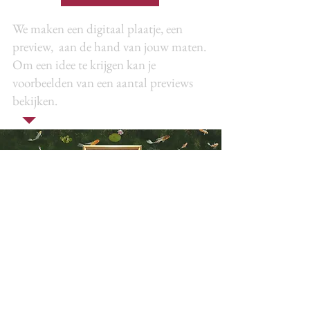
We maken een digitaal plaatje, een
preview, aan de hand van jouw maten.
Om een idee te krijgen kan je
voorbeelden van een aantal previews
bekijken.